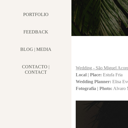
PORTFOLIO
FEEDBACK
BLOG | MEDIA
CONTACTO |
Wedding
-
São Miguel Açore
CONTACT
Local | Place:
Estufa Fria
Wedding Planner:
Elisa Ev
Fotografia | Photo:
Alvaro 