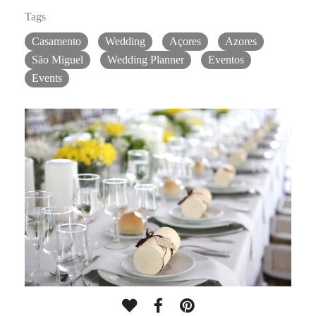
Tags
Casamento
Wedding
Açores
Azores
São Miguel
Wedding Planner
Eventos
Events