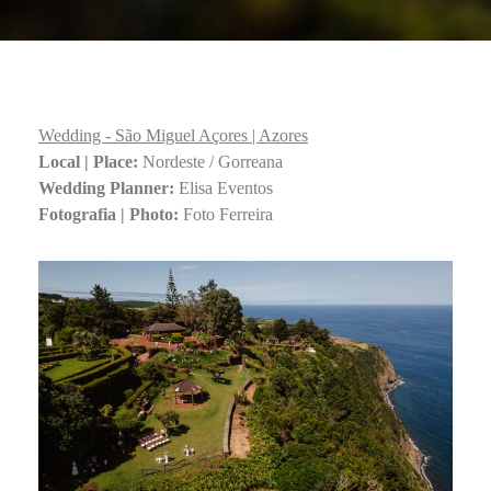
Wedding
-
São Miguel Açores | Azores
Local | Place:
Nordeste / Gorreana
Wedding Planner:
Elisa Eventos
Fotografia | Photo:
Foto Ferreira